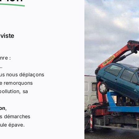
viste
nre :
d…
ous nous déplaçons
 le remorquons
ollution, sa
on
,
es démarches
cule épave.