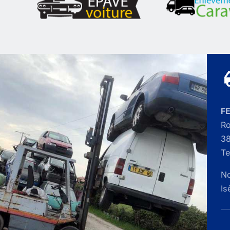
F
Ro
38
Te
No
Is