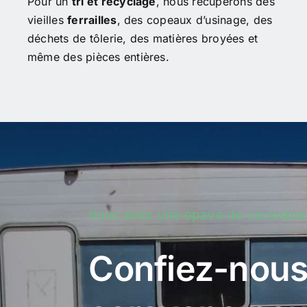
Pour un
tri et recyclage
, nous récupérons des
vieilles
ferrailles
, des copeaux d’usinage, des
déchets de tôlerie, des matières broyées et
même des pièces entières.
Vous avez une épave de caravane
Confiez-nous