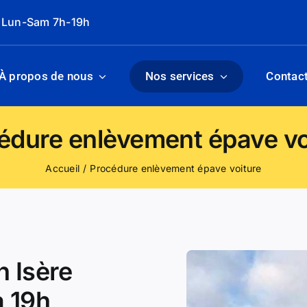
: Lun-Sam 7h-19h
À propos de nous
Nos services
Contac
édure enlèvement épave vo
Accueil
Procédure enlèvement épave voiture
n Isère
à 19h