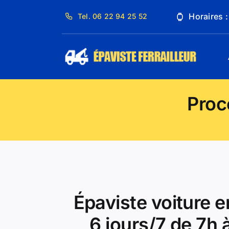
Passer
Horaires 
Tel. 06 22 94 25 52
au
contenu
Proc
Épaviste voiture e
6 jours/7 de 7h 