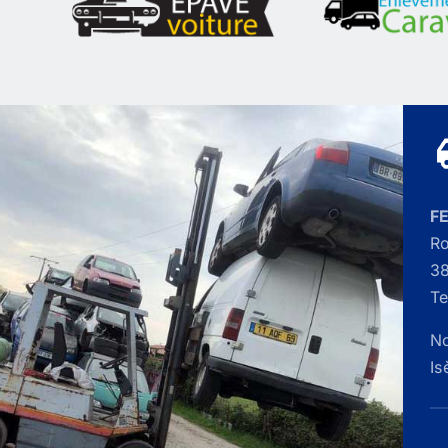
F
Ro
38
Te
No
Is