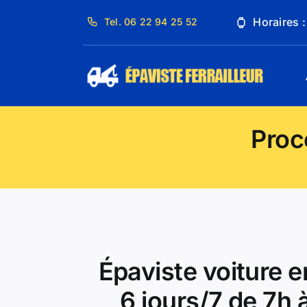
Passer
Horaires 
Tel. 06 22 94 25 52
au
contenu
Proc
Épaviste voiture e
6 jours/7 de 7h 