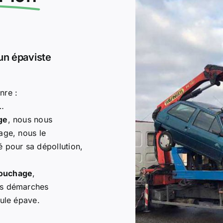
un épaviste
nre :
d…
ge
, nous nous
age, nous le
 pour sa dépollution,
Bouchage
,
es démarches
cule épave.