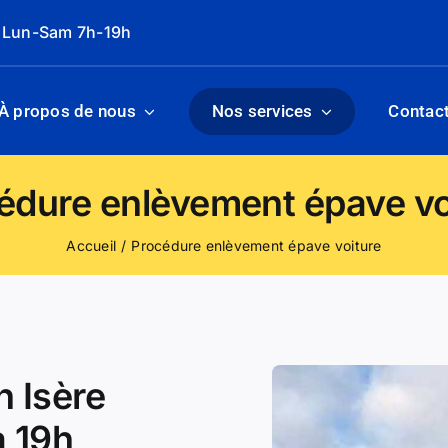
: Lun-Sam 7h-19h
À propos de nous
Nos services
Contac
édure enlèvement épave vo
Accueil
Procédure enlèvement épave voiture
n Isère
à 19h