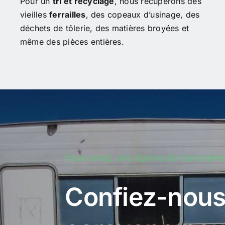
Pour un
tri et recyclage
, nous récupérons des
vieilles
ferrailles
, des copeaux d’usinage, des
déchets de tôlerie, des matières broyées et
même des pièces entières.
Vous avez une épave de caravane
Confiez-nous