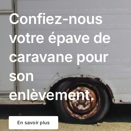
Confiez-nous
votre épave de
caravane pour
son
enlèvement.
En savoir plus