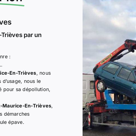
èves
Trièves par un
nre :
d…
rice-En-Trièves
, nous
 d’usage, nous le
 pour sa dépollution,
t-Maurice-En-Trièves
,
es démarches
cule épave.