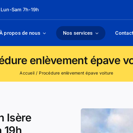
: Lun-Sam 7h-19h
À propos de nous
Nos services
Contac
édure enlèvement épave vo
Accueil
Procédure enlèvement épave voiture
n Isère
à 19h