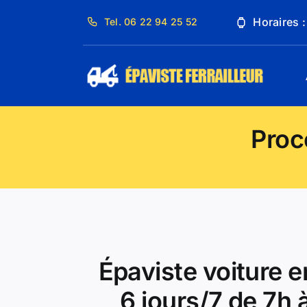
Passer
Horaires 
Tel. 06 22 94 25 52
au
contenu
Proc
Épaviste voiture e
6 jours/7 de 7h 