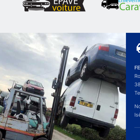
F
Ro
38
Te
No
Is