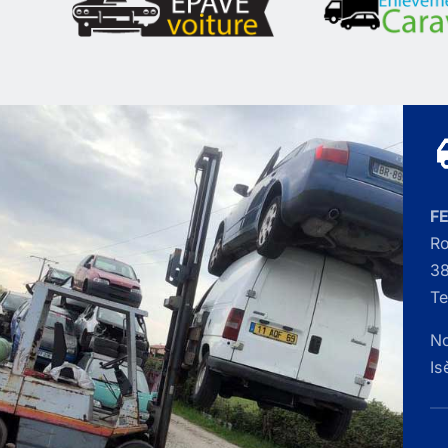
F
Ro
38
Te
No
Is