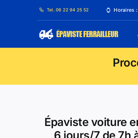
Passer
Horaires 
Tel. 06 22 94 25 52
au
contenu
Proc
Épaviste voiture e
6 jours/7 de 7h 