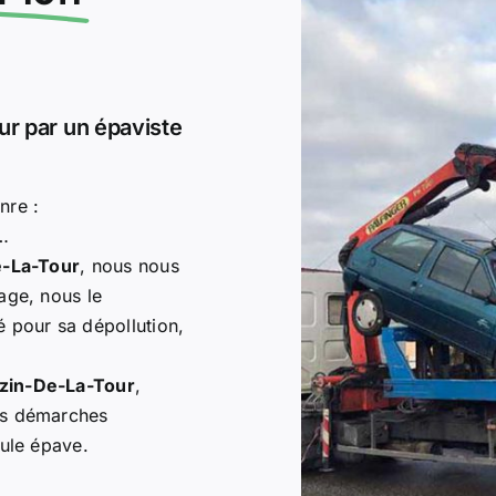
r par un épaviste
nre :
d…
e-La-Tour
, nous nous
age, nous le
 pour sa dépollution,
ézin-De-La-Tour
,
es démarches
cule épave.