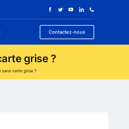
t
Contactez-nous
arte grise ?
 sans carte grise ?