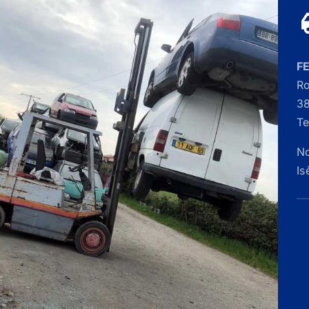
F
Ro
38
Te
No
Is