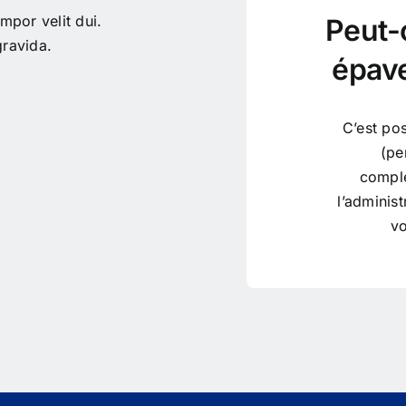
mpor velit dui.
Peut-
ravida.
épave
C’est pos
(pe
compl
l’adminis
vo