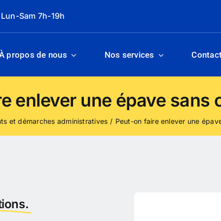
: Lun-Sam 7h-19h
À propos de nous
Nos services
Contac
re enlever une épave sans c
s et démarches administratives
Peut-on faire enlever une épave
ions.