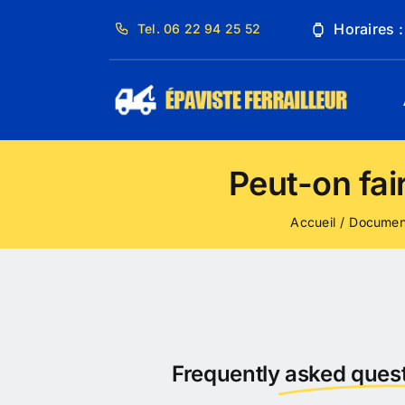
Passer
Horaires 
Tel. 06 22 94 25 52
au
contenu
Peut-on fai
Accueil
Document
Frequently
asked quest