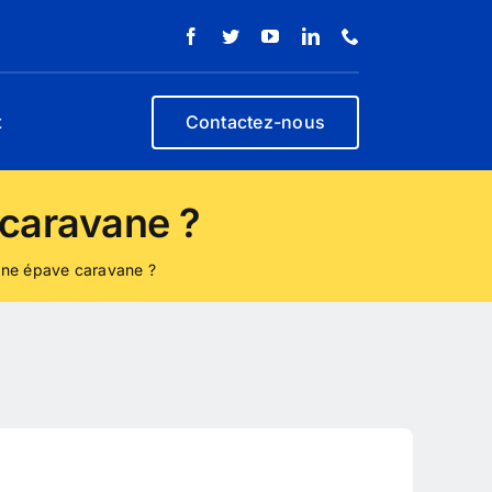
t
Contactez-nous
 caravane ?
une épave caravane ?