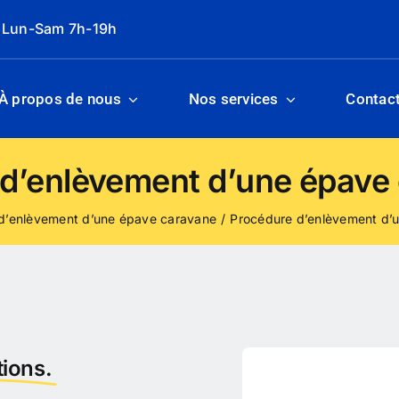
: Lun-Sam 7h-19h
À propos de nous
Nos services
Contac
d’enlèvement d’une épave
d’enlèvement d’une épave caravane
Procédure d’enlèvement d’
ions.