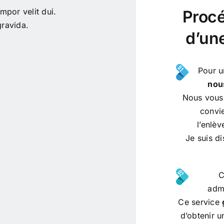
mpor velit dui.
Procé
ravida.
d’un
Pour u
no
Nous vous
convie
l’enlè
Je suis di
C
admi
Ce service
d’obtenir u