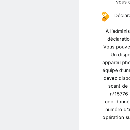
vous d
Déclara
À l’admini
déclaratio
Vous pouvez
Un dispo
appareil ph
équipé d’un
devez disp
scan) de 
n°15776 
coordonnée
numéro d’a
opération sur