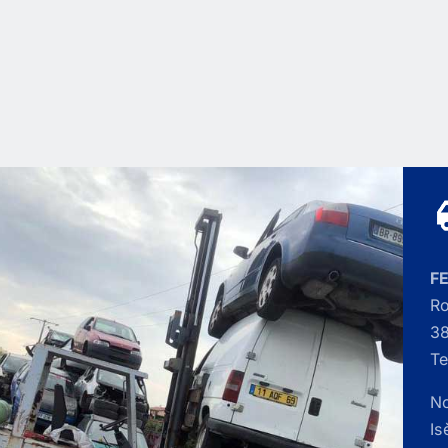
F
Ro
38
Te
No
Is