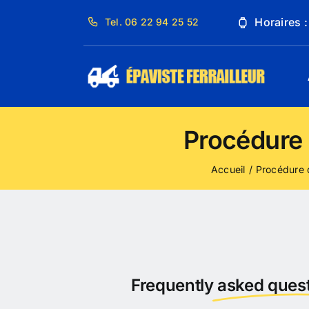
Passer
Horaires 
Tel. 06 22 94 25 52
au
contenu
Procédure 
Accueil
Procédure 
Frequently
asked quest