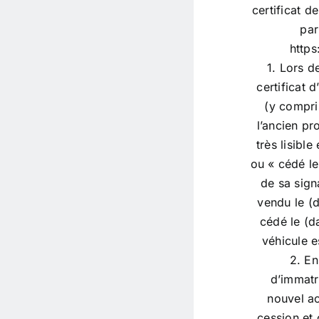
certificat d
par
https
1. Lors d
certificat 
(y compri
l’ancien pr
très lisible
ou « cédé le
de sa sign
vendu le (d
cédé le (da
véhicule 
2. E
d’immatri
nouvel ac
cession et