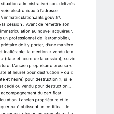
e situation administrative) sont délivrés
 voie électronique à l’adresse
://immatriculation.ants.gouv.fr/.
e la cession : Avant de remettre son
d’immatriculation au nouvel acquéreur,
s un professionnel de l’automobile),
opriétaire doit y porter, d’une manière
 et inaltérable, la mention « vendu le »
 » (date et heure de la cession), suivie
ature. L’ancien propriétaire précise «
ate et heure) pour destruction » ou «
te et heure) pour destruction », si le
est cédé ou vendu pour destruction…
n accompagnement du certificat
culation, l’ancien propriétaire et le
quéreur établissent un certificat de
 conservent chacun un exemplaire. Le