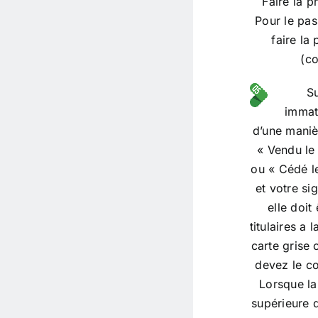
Faire la 
Pour le pass
faire la
(co
Su
immat
d’une manièr
« Vendu le
ou « Cédé l
et votre sig
elle doit
titulaires a 
carte grise
devez le co
Lorsque la
supérieure d