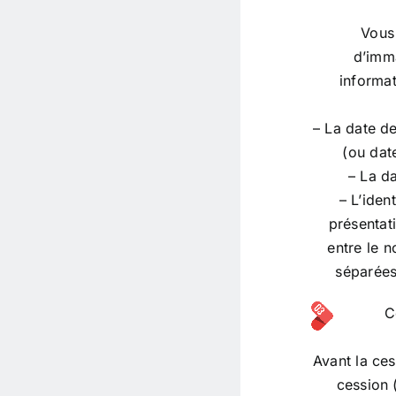
Vous 
d’imma
informat
– La date d
(ou dat
– La da
– L’ident
présentat
entre le 
séparées
C
Avant la ce
cession 