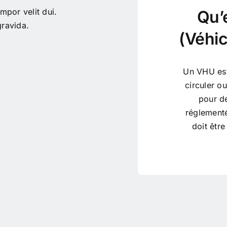
mpor velit dui.
Qu’
ravida.
(Véhic
Un VHU est 
circuler o
pour de
réglementé
doit être