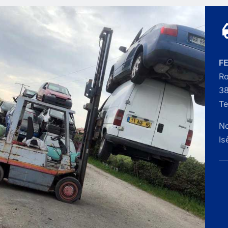
F
Ro
38
Te
No
Is