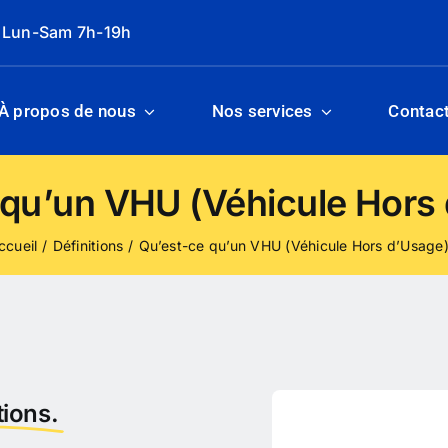
: Lun-Sam 7h-19h
À propos de nous
Nos services
Contac
 qu’un VHU (Véhicule Hors 
ccueil
Définitions
Qu’est-ce qu’un VHU (Véhicule Hors d’Usage)
ions.