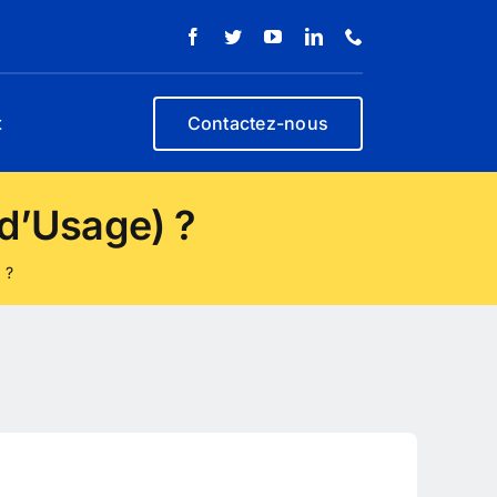
t
Contactez-nous
d’Usage) ?
 ?