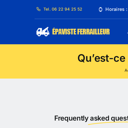
Passer
Horaires 
Tel. 06 22 94 25 52
au
contenu
Qu’est-ce
A
Frequently
asked quest